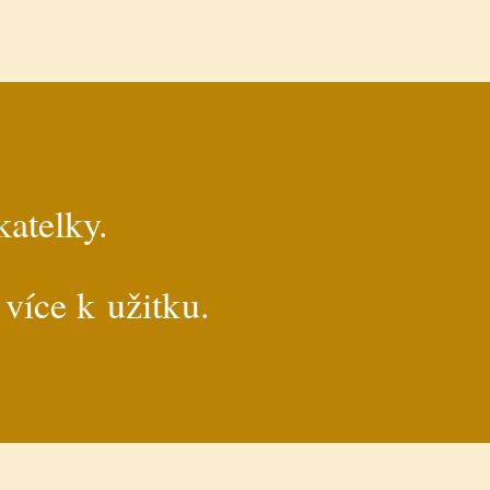
katelky.
 více k užitku.