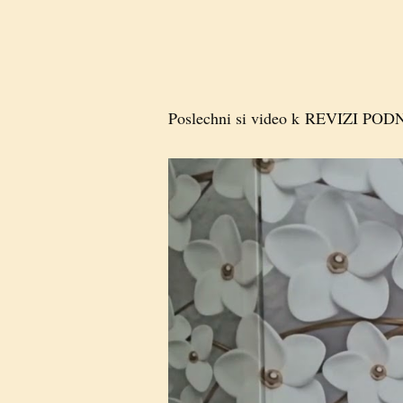
Poslechni si video k REVIZI PO
Video
přehrávač