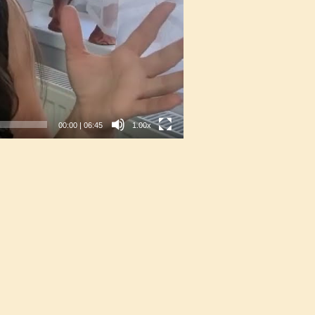
00:00
|
06:45
1.00x