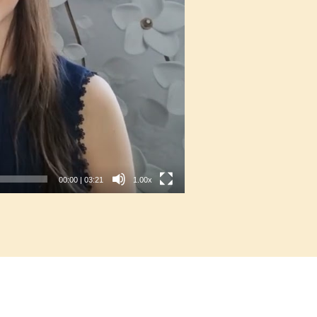
00:00
|
03:21
1.00x