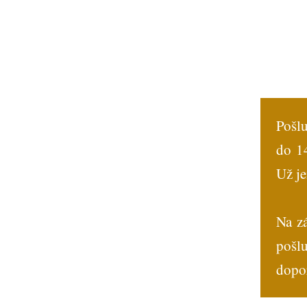
Pošlu
do 14
Už je
Na z
pošl
dopo