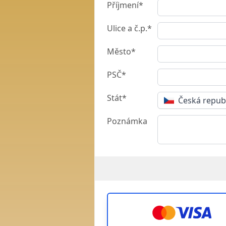
Příjmení*
Ulice a č.p.*
Město*
PSČ*
Stát*
Česká repub
Poznámka