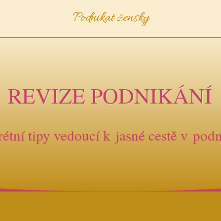
Podnikat žensky
REVIZE PODNIKÁNÍ
étní tipy vedoucí k jasné cestě v podn