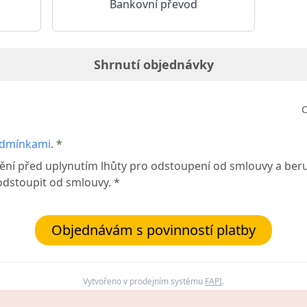
Bankovní převod
Shrnutí objednávky
C
odmínkami
. *
ění před uplynutím lhůty pro odstoupení od smlouvy a ber
dstoupit od smlouvy. *
Objednávám s povinností platby
Vytvořeno v prodejním systému
FAPI
.