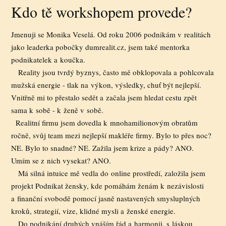
Kdo tě workshopem provede?
Jmenuji se Monika Veselá. Od roku 2006 podnikám v realitách
jako leaderka pobočky dumrealit.cz, jsem také mentorka
podnikatelek a koučka.
Reality jsou tvrdý byznys, často mě obklopovala a pohlcovala
mužská energie - tlak na výkon, výsledky, chuť být nejlepší.
Vnitřně mi to přestalo sedět a začala jsem hledat cestu zpět
sama k sobě - k ženě v sobě.
Realitní firmu jsem dovedla k mnohamilionovým obratům
ročně, svůj team mezi nejlepší makléře firmy. Bylo to přes noc?
NE. Bylo to snadné? NE. Zažila jsem krize a pády? ANO.
Umím se z nich vysekat? ANO.
Má silná intuice mě vedla do online prostředí, založila jsem
projekt Podnikat žensky, kde pomáhám ženám k nezávislosti
a finanční svobodě pomocí jasně nastavených smysluplných
kroků, strategií, vize, klidné mysli a ženské energie.
Do podnikání druhých vnáším řád a harmonii, s láskou