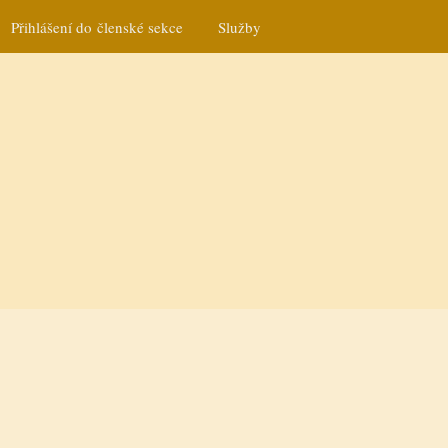
Přihlášení do členské sekce
Služby