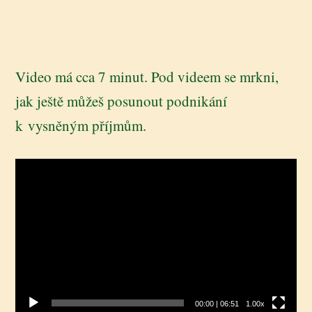
Video má cca 7 minut. Pod videem se mrkni,
jak ještě můžeš posunout podnikání
k vysněným příjmům.
Video
přehrávač
00:00
|
06:51
1.00x