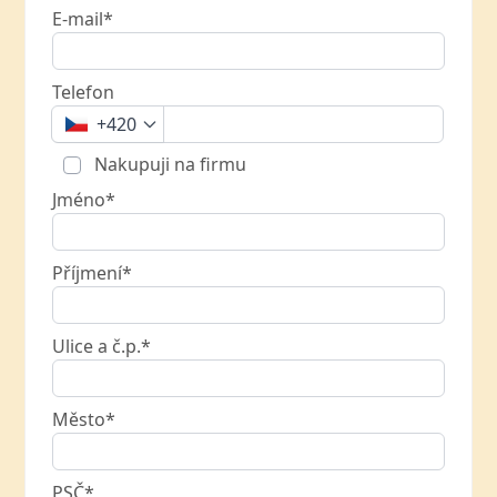
E-mail*
Telefon
+420
Nakupuji na firmu
Jméno*
Příjmení*
Ulice a č.p.*
Město*
PSČ*