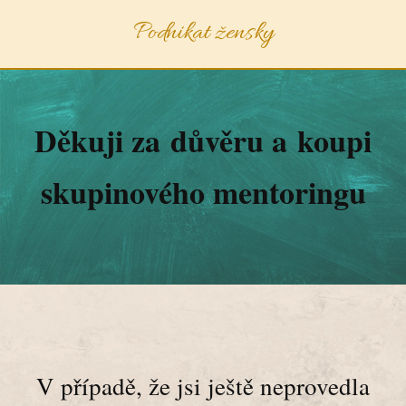
Podnikat žensky
Děkuji za důvěru a koupi
skupinového mentoringu
V případě, že jsi ještě neprovedla